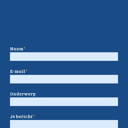
Naam
*
E-mail
*
Onderwerp
Je bericht
*